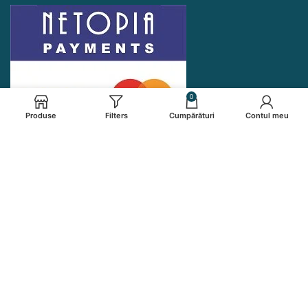
0
Produse
Filters
Cumpărături
Contul meu
PRODUSE NZEB S.R.L
2024
Toate drepturile rezervate
creat de
ALEXTAG.RO