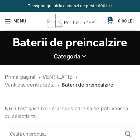
Transport gratuit la comenzi de peste
600 Lei.
0
MENU
0.00
LEI
Baterii de preincalzire
Categoria
Prima pagină
VENTILATIE
Ventilatie centralizata
Baterii de preincalzire
Nu a fost găsit niciun produs care să se potrivească
cu selecția ta.