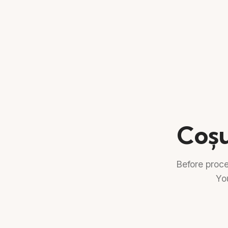
Coșu
Before proc
You