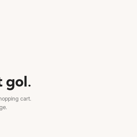
 gol.
opping cart.
age.