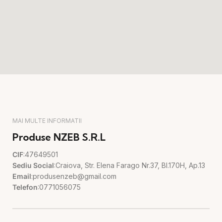
MAI MULTE INFORMATII
Produse NZEB S.R.L
CIF
:47649501
Sediu Social
:Craiova, Str. Elena Farago Nr.37, Bl.170H, Ap.13
Email
:produsenzeb@gmail.com
Telefon
:0771056075