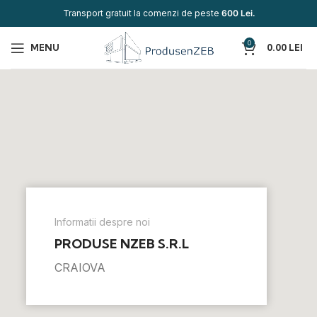
Transport gratuit la comenzi de peste
600 Lei.
0
MENU
0.00
LEI
Informatii despre noi
PRODUSE NZEB S.R.L
CRAIOVA