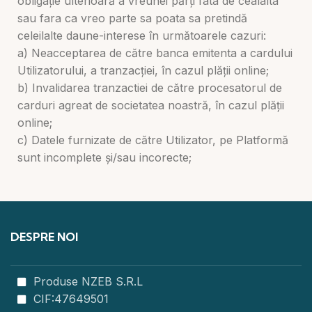
obligație ulterioară a vreunei părți fata de cealalta
sau fara ca vreo parte sa poata sa pretindă
celeilalte daune-interese în următoarele cazuri:
a) Neacceptarea de către banca emitenta a cardului
Utilizatorului, a tranzacției, în cazul plății online;
b) Invalidarea tranzactiei de către procesatorul de
carduri agreat de societatea noastră, în cazul plății
online;
c) Datele furnizate de către Utilizator, pe Platformă
sunt incomplete și/sau incorecte;
DESPRE NOI
Produse NZEB S.R.L
CIF:47649501