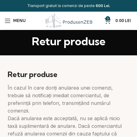
Transport gratuit la comenzi de peste
600 Lei.
0
MENU
0.00
LEI
Retur produse
Retur produse
În cazul în care doriți anularea unei comenzi,
trebuie să notificați imediat comerciantul, de
preferință prin telefon, transmițând numărul
comenzii.
Dacă anularea este acceptată, nu se aplică nicio
taxă suplimentară de anulare. Dacă comerciantul
refuză anularea comenzii din cauza faptului că