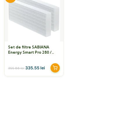
Set de filtre SABIANA
Energy Smart Pro 280 /
Standard 360 F7+M5
335.55
lei
355.88
lei