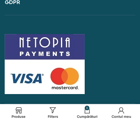
GDPR
0
Produse
Filters
Cumpărături
Contul meu