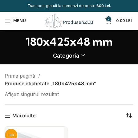
Transport gratuit la comenzi de peste
600 Lei.
0
MENU
0.00
LEI
180x425x48 mm
Categoria
Prima pagină
Produse etichetate „180x425x48 mm”
Afișez singurul rezultat
Mai multe
-6%