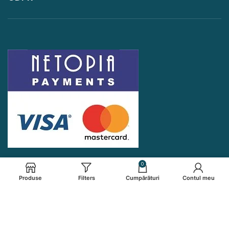
0
Produse
Filters
Cumpărături
Contul meu