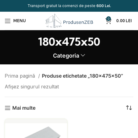
Transport gratuit la comenzi de peste
600 Lei.
0
MENU
0.00
LEI
180x475x50
Categoria
Prima pagină
Produse etichetate „180x475x50”
Afișez singurul rezultat
Mai multe