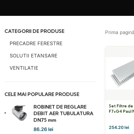
CATEGORII DE PRODUSE
Prima pagin
PRECADRE FERESTRE
SOLUTII ETANSARE
VENTILATIE
CELE MAI POPULARE PRODUSE
Set Filtre de
ROBINET DE REGLARE
F7+G4 Paul 
DEBIT AER TUBULATURA
300/450 F7
DN75 mm
254.20
lei
86.26
lei