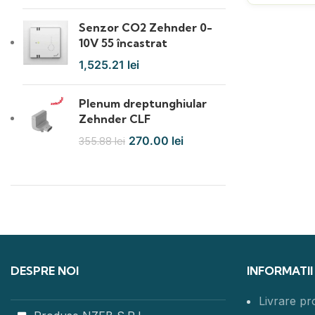
Senzor CO2 Zehnder 0-
10V 55 încastrat
1,525.21
lei
Plenum dreptunghiular
Zehnder CLF
270.00
lei
355.88
lei
DESPRE NOI
INFORMATII
Livrare p