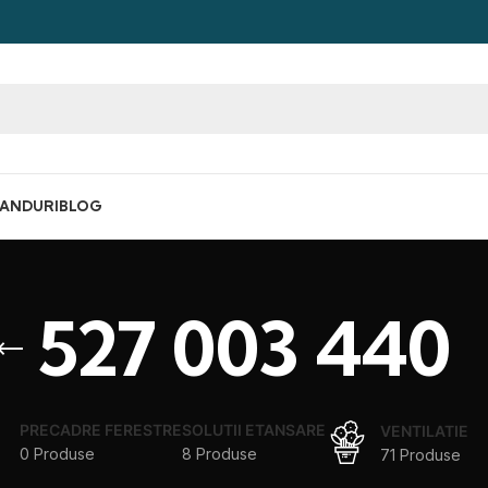
ANDURI
BLOG
527 003 440
PRECADRE FERESTRE
SOLUTII ETANSARE
VENTILATIE
0 Produse
8 Produse
71 Produse