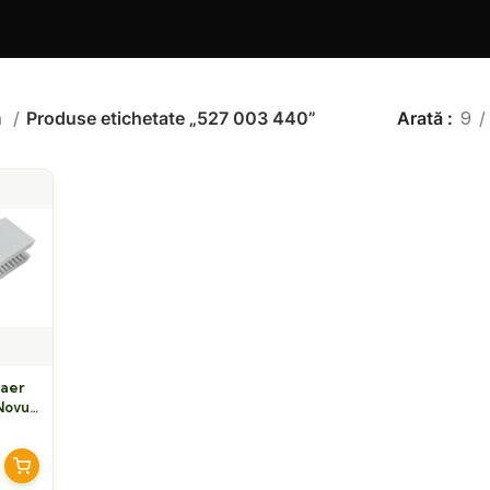
ă
Produse etichetate „527 003 440”
Arată
9
 aer
Novus
+G4