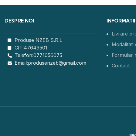
DESPRE NOI
INFORMATII
Livrare p
Produse NZEB S.R.L
Modalitati 
CIF:47649501
Formular 
Telefon:0771056075
Email:produsenzeb@gmail.com
Contact
PRO