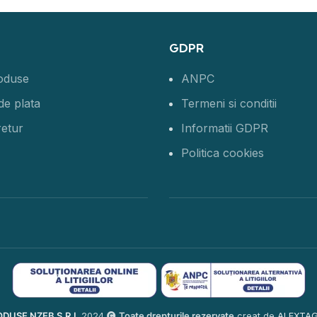
GDPR
roduse
ANPC
de plata
Termeni si conditii
retur
Informatii GDPR
Politica cookies
DUSE NZEB S.R.L
2024
Toate drepturile rezervate
creat de
ALEXTAG