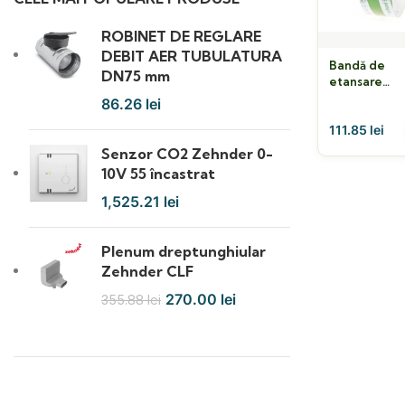
ROBINET DE REGLARE
DEBIT AER TUBULATURA
Bandă de
DN75 mm
etansare
Gerband 586
86.26
lei
x 25 ml
111.85
lei
Senzor CO2 Zehnder 0-
10V 55 încastrat
1,525.21
lei
Plenum dreptunghiular
Zehnder CLF
270.00
lei
355.88
lei