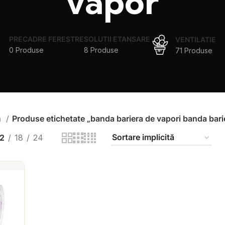
vapor
PRECADRE FERESTRE
SOLUTII ETANSARE
VENTILATIE
0 Produse
8 Produse
71 Produse
ă
Produse etichetate „banda bariera de vapori banda bari
2
18
24