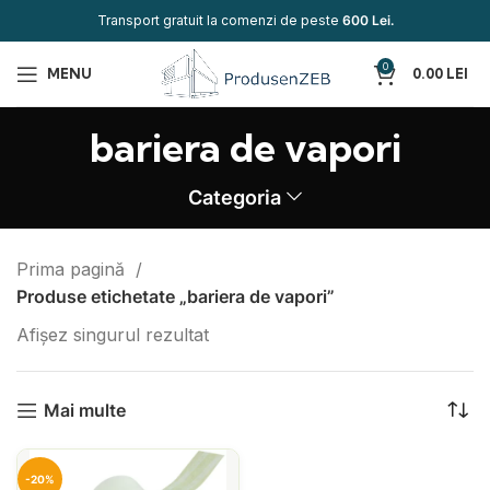
Transport gratuit la comenzi de peste
600 Lei.
0
MENU
0.00
LEI
bariera de vapori
Categoria
Prima pagină
Produse etichetate „bariera de vapori”
Afișez singurul rezultat
Mai multe
-20%