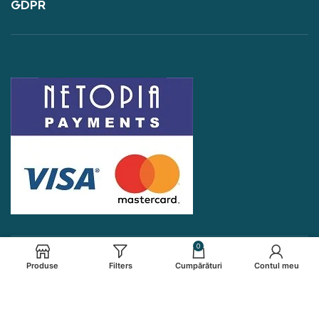
GDPR
0
Produse
Filters
Cumpărături
Contul meu