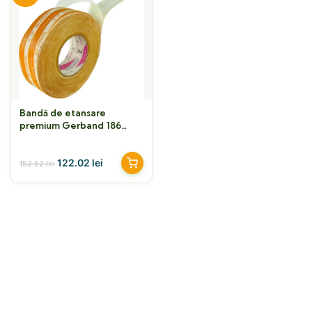
Bandă de etansare
premium Gerband 186
ermetică 5 cm x 40ml
122.02
lei
152.52
lei