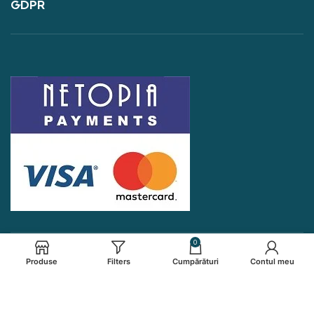
GDPR
0
Produse
Filters
Cumpărături
Contul meu