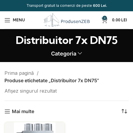
Transport gratuit la comenzi de peste
600 Lei.
0
MENU
0.00
LEI
Distribuitor 7x DN75
Categoria
Prima pagină
Produse etichetate „Distribuitor 7x DN75”
Afișez singurul rezultat
Mai multe