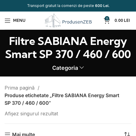
Transport gratuit la comenzi de peste
600 Lei.
0
MENU
0.00
LEI
Filtre SABIANA Energy
Smart SP 370 / 460 / 600
Categoria
Prima pagină
Produse etichetate „Filtre SABIANA Energy Smart
SP 370 / 460 / 600”
Afișez singurul rezultat
Mai multe