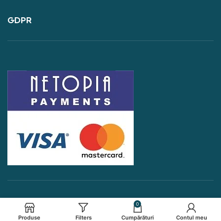
GDPR
0
Produse
Filters
Cumpărături
Contul meu