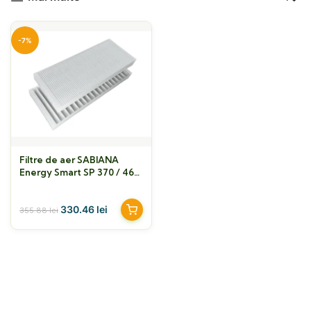
-7%
Filtre de aer SABIANA
Energy Smart SP 370 / 460
/ 600
330.46
lei
355.88
lei