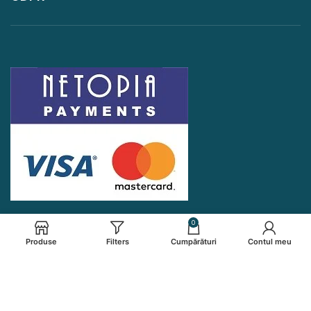
0
Produse
Filters
Cumpărături
Contul meu