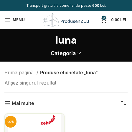
Transport gratuit la comenzi de peste
600 Lei.
0
MENU
0.00
LEI
luna
Categoria
Prima pagină
Produse etichetate „luna”
Afișez singurul rezultat
Mai multe
-27%