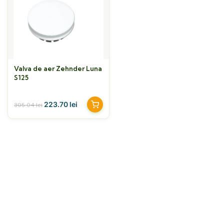
Valva de aer Zehnder Luna
S125
223.70
lei
305.04
lei