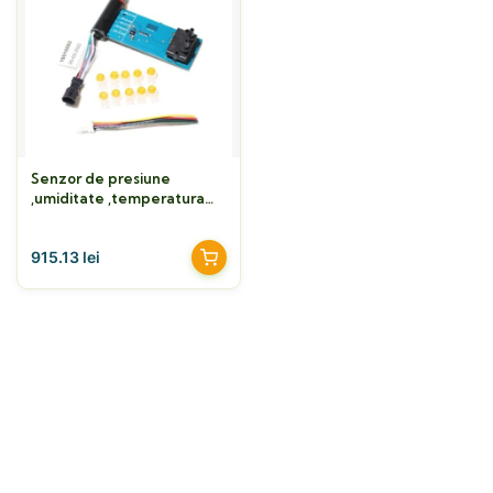
Senzor de presiune
,umiditate ,temperatura
Zehnder ComfoAir Q/E
(EHA – SUP – Eroare
915.13
lei
senzor 22 – 12)