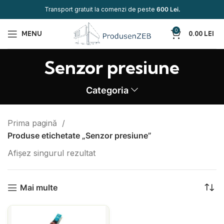
Transport gratuit la comenzi de peste
600 Lei.
0
MENU
0.00
LEI
Senzor presiune
Categoria
Prima pagină
Produse etichetate „Senzor presiune”
Afișez singurul rezultat
Mai multe