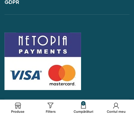
GDPR
0
Produse
Filters
Cumpărături
Contul meu