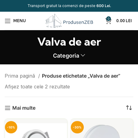
Transport gratuit la comenzi de peste
600 Lei.
0
MENU
0.00
LEI
Valva de aer
Categoria
Prima pagină
Produse etichetate „Valva de aer”
Afișez toate cele 2 rezultate
Mai multe
-10%
-30%