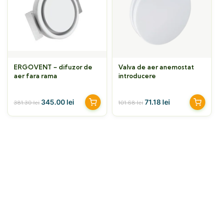
ERGOVENT – difuzor de
Valva de aer anemostat
aer fara rama
introducere
345.00
lei
71.18
lei
381.30
lei
101.68
lei