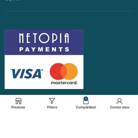
0
Produse
Filters
Cumpărături
Contul meu