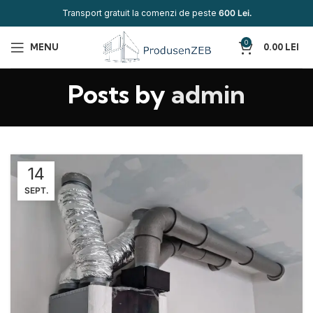
Transport gratuit la comenzi de peste
600 Lei.
0
MENU
0.00
LEI
Posts by
admin
14
SEPT.