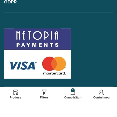
GDPR
0
Produse
Filters
Cumpărături
Contul meu