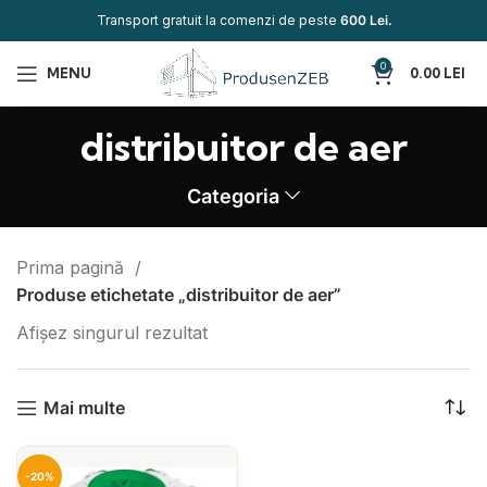
Transport gratuit la comenzi de peste
600 Lei.
0
MENU
0.00
LEI
distribuitor de aer
Categoria
Prima pagină
Produse etichetate „distribuitor de aer”
Afișez singurul rezultat
Mai multe
-20%