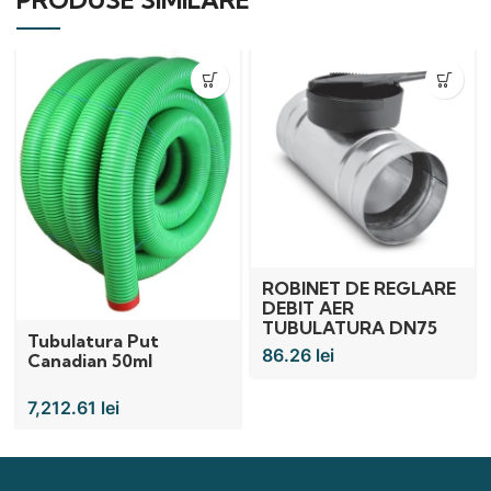
PRODUSE SIMILARE
ROBINET DE REGLARE
DEBIT AER
TUBULATURA DN75
Tubulatura Put
mm
86.26
lei
Canadian 50ml
7,212.61
lei