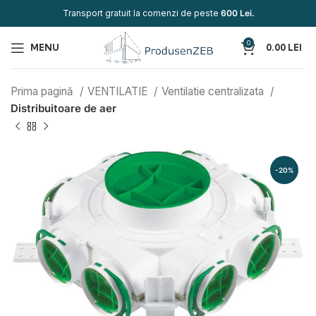
Transport gratuit la comenzi de peste
600 Lei.
0
MENU
0.00
LEI
Prima pagină
VENTILATIE
Ventilatie centralizata
Distribuitoare de aer
-20%