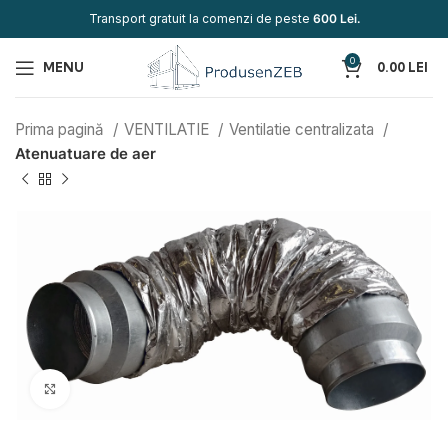
Transport gratuit la comenzi de peste
600 Lei.
0
MENU
0.00
LEI
Prima pagină
VENTILATIE
Ventilatie centralizata
Atenuatuare de aer
Click to enlarge