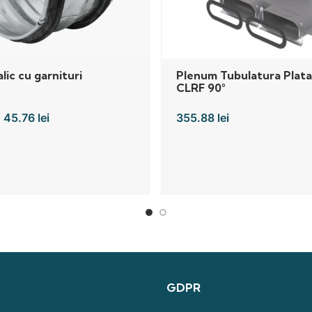
lic cu garnituri
Plenum Tubulatura Plat
CLRF 90°
–
45.76
lei
355.88
lei
GDPR