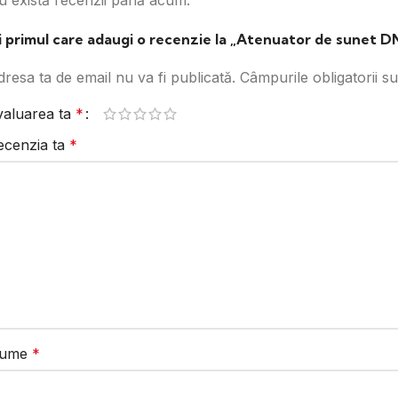
u există recenzii până acum.
ii primul care adaugi o recenzie la „Atenuator de sunet D
resa ta de email nu va fi publicată.
Câmpurile obligatorii 
valuarea ta
*
ecenzia ta
*
ume
*