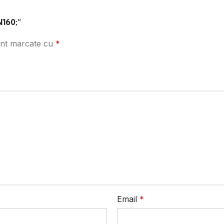
N160;”
sunt marcate cu
*
Email
*