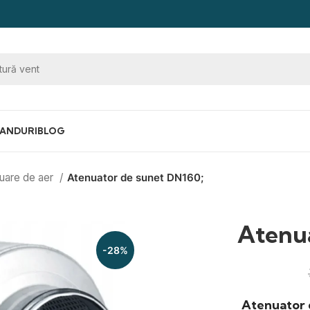
ANDURI
BLOG
uare de aer
Atenuator de sunet DN160;
Atenua
-28%
Atenuator 