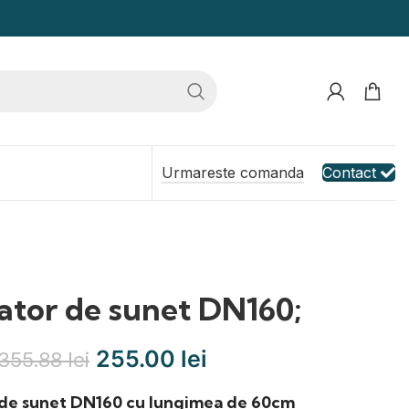
Urmareste comanda
Contact
tor de sunet DN160;
255.00
lei
355.88
lei
de sunet DN160 cu lungimea de 60cm