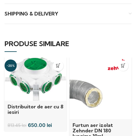
SHIPPING & DELIVERY
PRODUSE SIMILARE
-20%
Distribuitor de aer cu 8
iesiri
Furtun aer izolat
650.00
lei
813.45
lei
Zehnder DN 180
lungime 10ml