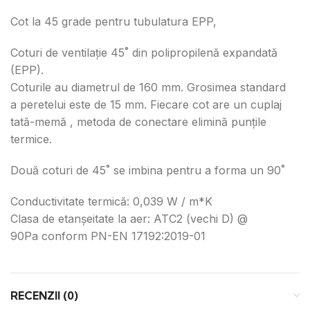
Cot la 45 grade pentru tubulatura EPP,
Coturi de ventilație 45˚ din polipropilenă expandată
(EPP).
Coturile au diametrul de 160 mm. Grosimea standard
a
peretelui este de 15 mm.
Fiecare cot are un cuplaj
tată-memă
, metoda de conectare elimină punțile
termice.
Două coturi de 45˚ se imbina pentru a forma un 90˚
Conductivitate termică: 0,039 W / m*K
Clasa de etanșeitate la aer: ATC2 (vechi D) @
90Pa
conform PN-EN 17192:2019-01
RECENZII (0)