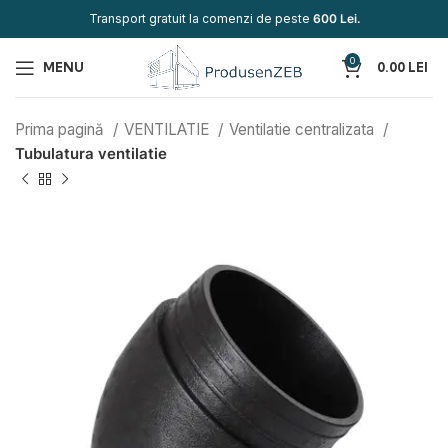
Transport gratuit la comenzi de peste
600 Lei.
0
MENU
0.00
LEI
Prima pagină
VENTILATIE
Ventilatie centralizata
Tubulatura ventilatie