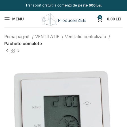
Transport gratuit la comenzi de peste
600 Lei.
0
MENU
0.00
LEI
Prima pagină
VENTILATIE
Ventilatie centralizata
Pachete complete