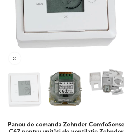
Click to enlarge
Panou de comanda Zehnder ComfoSense
C67 pentru unități de ventilație Zehnder