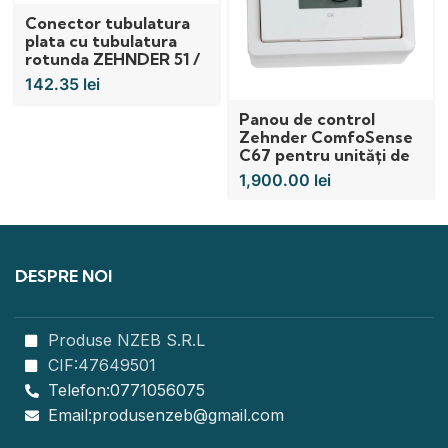
Conector tubulatura
plata cu tubulatura
rotunda ZEHNDER 51 /
90 și 75
142.35
lei
Panou de control
Zehnder ComfoSense
C67 pentru unități de
ventilație
1,900.00
lei
Q350/450/600
DESPRE NOI
Produse NZEB S.R.L
CIF:47649501
Telefon:0771056075
Email:produsenzeb@gmail.com