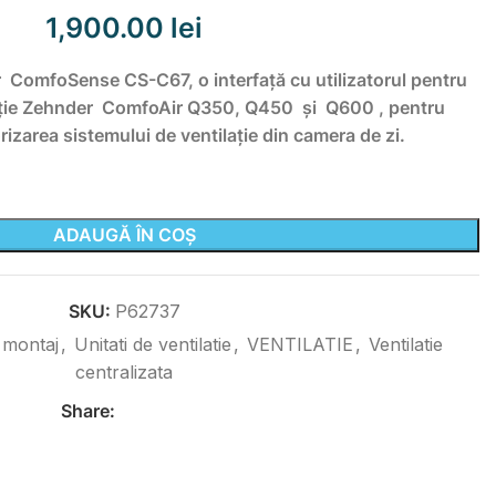
1,900.00
lei
 ComfoSense CS-C67, o interfață cu utilizatorul pentru
lație Zehnder ComfoAir Q350, Q450 și Q600 , pentru
izarea sistemului de ventilație din camera de zi.
ADAUGĂ ÎN COȘ
SKU:
P62737
 montaj
,
Unitati de ventilatie
,
VENTILATIE
,
Ventilatie
centralizata
Share: