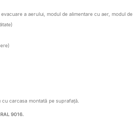
e evacuare a aerului, modul de alimentare cu aer, modul de
itate)
cere)
au cu carcasa montată pe suprafață.
n RAL 9016.