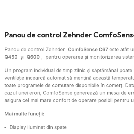
Panou de control Zehnder ComfoSens
Panou de control Zehnder
ComfoSense C67
este atât u
Q450
și
Q600
,
pentru operarea și monitorizarea sistem
Un program individual de timp zilnic și săptămânal poate f
ventilație încearcă automat să mențină această temperatu
toate programele de comutare disponibile în comerț. Datori
cazul unei erori, ComfoSense generează un mesaj de eroare
asigura cel mai mare confort de operare posibil pentru uti
Mai multe funcții:
Display iluminat din spate