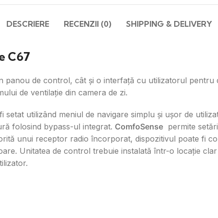
DESCRIERE
RECENZII (0)
SHIPPING & DELIVERY
e C67
n panou de control, cât și o interfață cu utilizatorul pentru 
ului de ventilație din camera de zi.
i setat utilizând meniul de navigare simplu și ușor de utiliz
ră folosind bypass-ul integrat.
ComfoSense
permite setări 
tă unui receptor radio încorporat, dispozitivul poate fi cont
. Unitatea de control trebuie instalată într-o locație clar
lizator.