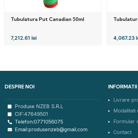
Tubulatura Put Canadian 50ml
Tubulatur
7,212.61
lei
4,067.23
l
DESPRE NOI
INFORMATII
Livrare p
Produse NZEB S.R.L
Modalitati 
CIF:47649501
Formular 
Telefon:0771056075
Email:produsenzeb@gmail.com
Contact