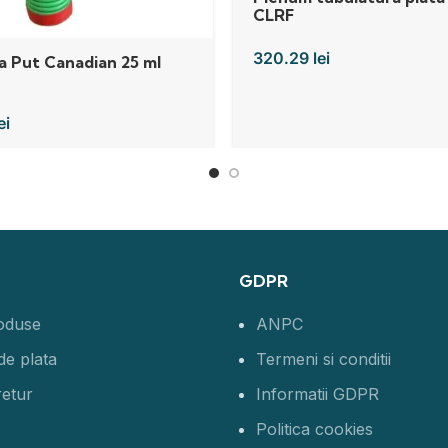
CLRF
320.29
lei
a Put Canadian 25 ml
ei
GDPR
roduse
ANPC
de plata
Termeni si conditii
retur
Informatii GDPR
Politica cookies