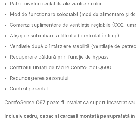
Patru niveluri reglabile ale ventilatorului
Mod de funcționare selectabil (mod de alimentare și d
Comenzi suplimentare de ventilație reglabile (CO2, umid
Afișaj de schimbare a filtrului (controlat în timp)
Ventilație după o întârziere stabilită (ventilație de petre
Recuperare căldură prin funcție de bypass
Controlul unității de răcire ComfoCool Q600
Recunoașterea sezonului
Control parental
ComfoSense
C67
poate fi instalat ca suport încastrat s
Inclusiv cadru, capac și carcasă montată pe suprafață î